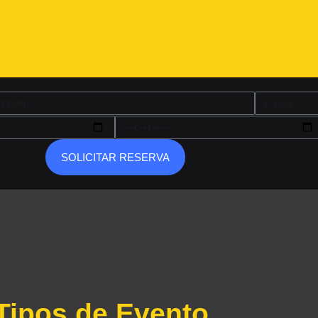
E
-
D
M
A
A
T
SOLICITAR RESERVA
I
A
L
F
I
N
A
L
Tipos de Evento