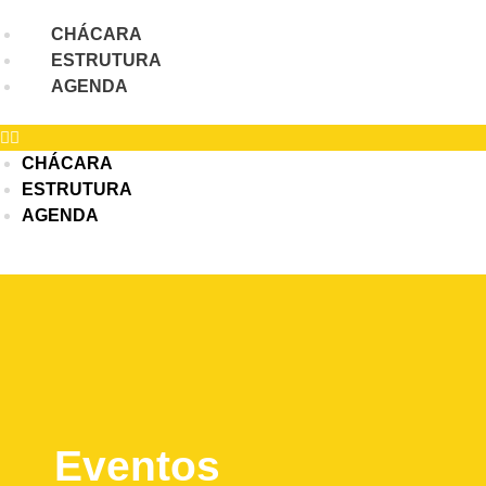
Ir
CHÁCARA
para
ESTRUTURA
o
AGENDA
conteúdo
CHÁCARA
ESTRUTURA
AGENDA
Eventos